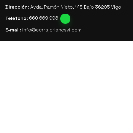
Dirección:
Avda. Ramón Nieto, 143 Bajo 36205 Vigo
Teléfono:
660 669 998
E-mail:
info@cerrajerianesvi.com
Venta de cajas fuertes
Mantenimiento de comunidades
Aviso legal
-
Política de privacidad y cookies
-
Área Interna
© PÁXINAS GALEGAS