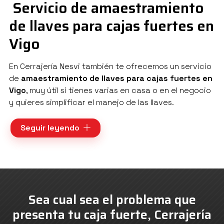
Servicio de amaestramiento
de llaves para cajas fuertes en
Vigo
En Cerrajería Nesvi también te ofrecemos un servicio
de
amaestramiento de llaves para cajas fuertes en
Vigo
, muy útil si tienes varias en casa o en el negocio
y quieres simplificar el manejo de las llaves.
Gracias a este sistema conseguimos que una misma
Seguir leyendo
llave abra diferentes cajas fuertes, de manera que
puedes abrirlas todas
con una sola llave
sin perder
seguridad ni comodidad. Para ello, contamos con los
mejores profesionales y las mejores herramientas, lo
que nos permite realizar este servicio con
garantía y
Sea cual sea el problema que
calidad.
presenta tu caja fuerte, Cerrajería