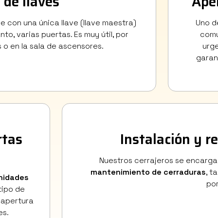
de llaves
Ape
 con una única llave (llave maestra)
Uno de
to, varias puertas. Es muy útil, por
comu
s o en la sala de ascensores.
urge
garan
rtas
Instalación y r
Nuestros cerrajeros se encargar
mantenimiento de cerraduras
, t
nidades
por
tipo de
 apertura
es.