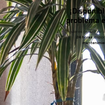
¡Disponib
problema e
Si quieres garantizar 
24 horas
dispon
mantenimie