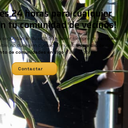
les 24 horas para cualquier
n tu comunidad de vecinos!
la seguridad en tu edificio y tener siempre un
cerrajero
ible, no dudes en contactar nuestro
servicio de
nto de comunidades en Vigo
o alrededores.
Contactar