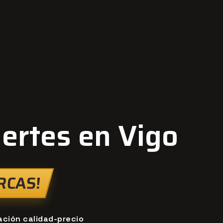
uertes
en Vigo
RCAS!
ación calidad-precio