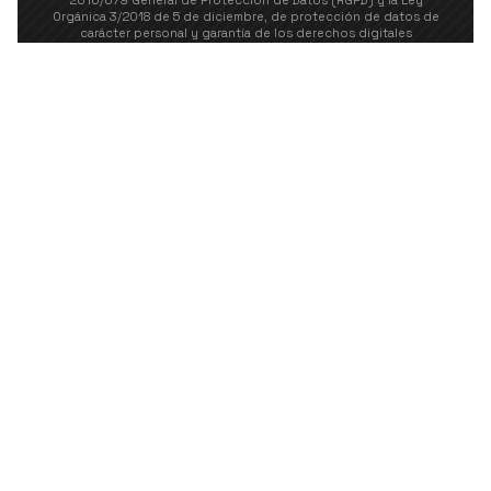
2016/679 General de Protección de Datos (RGPD) y la Ley
Orgánica 3/2018 de 5 de diciembre, de protección de datos de
carácter personal y garantía de los derechos digitales
(LOPDGDD), se le informa que los datos personales que nos
facilite a través de dicho formulario serán tratados por JUAN
JAVIER DE JESUS LOPEZ "CERRAJERÍA NESVI", con la finalidad de
gestionar su solicitud y enviarle información más detallada. Para
más información consultar la
Política de privacidad
.
Cerrajería Nesvi, cerrajeros profesionales en
Vigo
Cerrajería Nesvi somos una empresa de joven
creación pero cuyo personal cualificado abarca más
de 15 años de especialización en el sector. Cubriendo