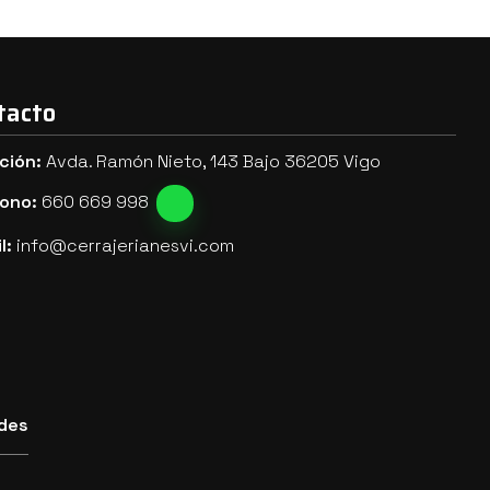
tacto
ción:
Avda. Ramón Nieto, 143 Bajo 36205 Vigo
fono:
660 669 998
l:
info@cerrajerianesvi.com
des