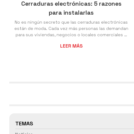
Cerraduras electrónicas: 5 razones
para instalarlas
No es ningún secreto que las cerraduras electrónicas
están de moda. Cada vez más personas las demandan
para sus viviendas, negocios o locales comerciales y
a nosotros no nos extraña, ya que en Cerrajería Nesvi
LEER MÁS
estamos especializados en la instalación de este
tipo de cerraduras en Vigo y conocemos de primera
mano todas las ventajas que proporcionan. Si
quieres saber cómo funcionan y cuáles son sus
principales beneficios, quédate a leer con nosotros y
descúbrelo. ¿Qué es exactamente una cerradu...
TEMAS