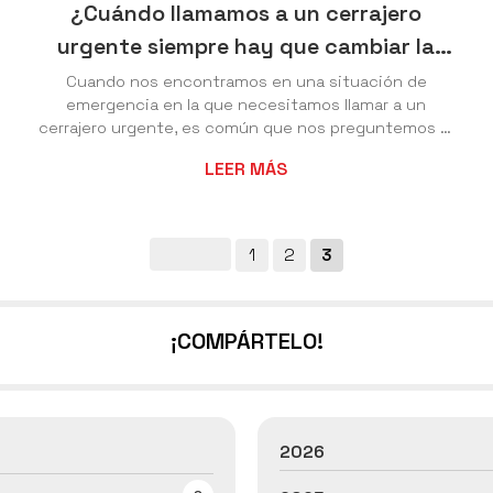
¿Cuándo llamamos a un cerrajero
urgente siempre hay que cambiar la
cerradura?
Cuando nos encontramos en una situación de
emergencia en la que necesitamos llamar a un
cerrajero urgente, es común que nos preguntemos si
es necesario cambiar la cerradura después de haber
LEER MÁS
resuelto el problema. En Cerrajería Nesvi, tu cerrajero
24 horas en Vigo, sabemos que esta pregunta es muy
común entre nuestros clientes, por lo que en este
artículo te explicamos cuándo es necesario cambiar
1
2
3
la cerradura. En primer lugar, es importante mencionar
que no todas las situaciones en las que necesi...
¡COMPÁRTELO!
2026