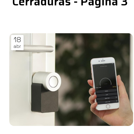
Cerraduras - Página 3
18
abr