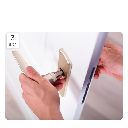
3
abr