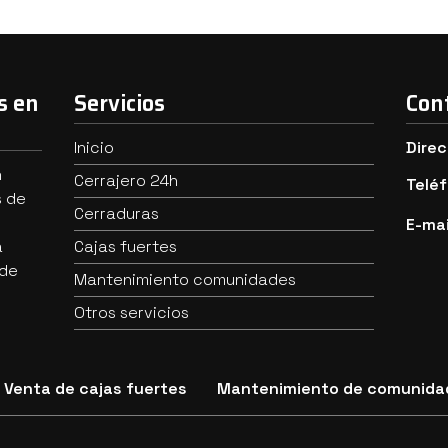
s en
Servicios
Con
Inicio
Direc
n
Cerrajero 24h
Telé
s de
Cerraduras
E-mai
a
Cajas fuertes
 de
Mantenimiento comunidades
Otros servicios
Venta de cajas fuertes
Mantenimiento de comunida