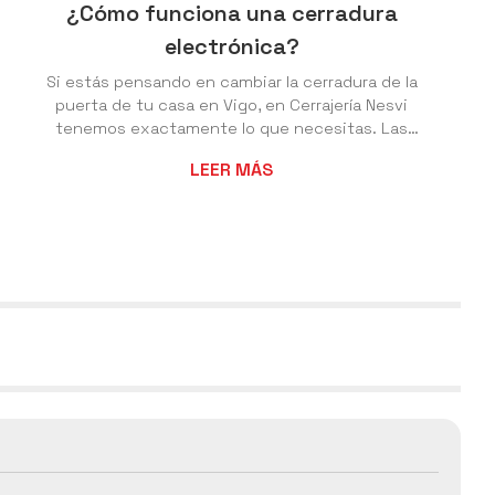
¿Cómo funciona una cerradura
electrónica?
Si estás pensando en cambiar la cerradura de la
puerta de tu casa en Vigo, en Cerrajería Nesvi
tenemos exactamente lo que necesitas. Las
cerraduras más convencionales ya las conoces de
LEER MÁS
sobra, así que es el momento de que abramos un
poco el abanico de posibilidades de las cerraduras
electrónicas, que aportan un plus de confort y
seguridad y se pueden manejar de forma remota.
¿Pero sabes ya cómo funcionan las cerraduras
electrónicas? Así funcionan las cerraduras
electrónicas Lo primero de todo, ...