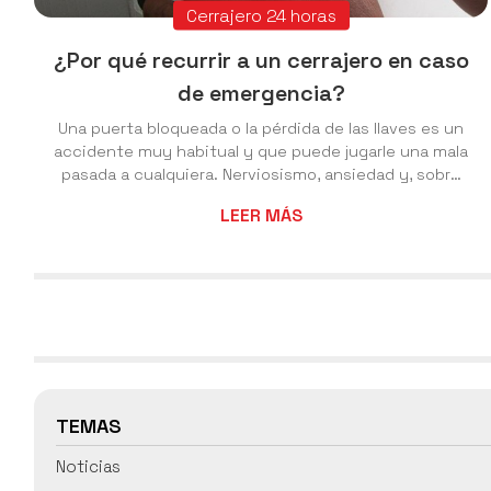
Cerrajero 24 horas
¿Por qué recurrir a un cerrajero en caso
de emergencia?
Una puerta bloqueada o la pérdida de las llaves es un
accidente muy habitual y que puede jugarle una mala
pasada a cualquiera. Nerviosismo, ansiedad y, sobre
todo, la terrible sensación de impotencia al no poder
LEER MÁS
acceder a la vivienda, suelen ocasionar que uno se
decante por soluciones rápidas y económicas que,
desgraciadamente, no siempre traen consigo los
mejores resultados. Desde Cerrajería Nesvi le
indicamos algunos de los principales motivos por los
que un cerrajero es siempre la opción ace...
TEMAS
Noticias