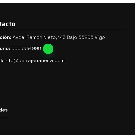
tacto
ción:
Avda. Ramón Nieto, 143 Bajo 36205 Vigo
fono:
660 669 998
l:
info@cerrajerianesvi.com
des