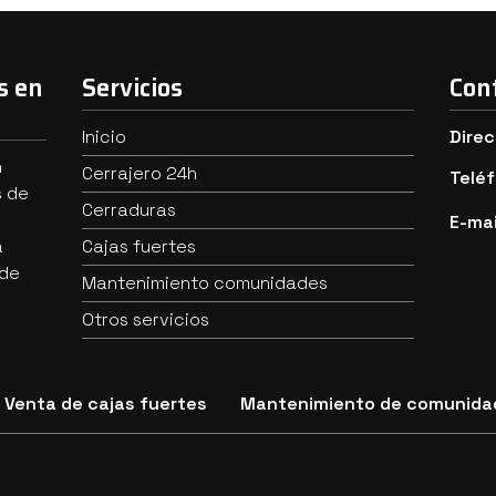
s en
Servicios
Con
Inicio
Direc
n
Cerrajero 24h
Telé
s de
Cerraduras
E-mai
a
Cajas fuertes
 de
Mantenimiento comunidades
Otros servicios
Venta de cajas fuertes
Mantenimiento de comunida