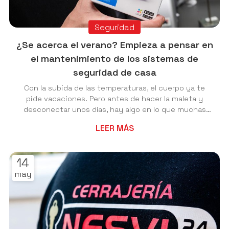
Seguridad
¿Se acerca el verano? Empieza a pensar en
el mantenimiento de los sistemas de
seguridad de casa
Con la subida de las temperaturas, el cuerpo ya te
pide vacaciones. Pero antes de hacer la maleta y
desconectar unos días, hay algo en lo que muchas
veces ni caemos: el estado en el que se encuentran
LEER MÁS
tus cerraduras y sistemas de seguridad. Puede
parecer un detalle sin importancia, pero créenos
cuando te decimos que en Cerrajería Nesvi llevamos
14
más de 15 años viendo los mismos problemas
may
repetirse cada temporada estival, y casi todos
podrían evitarse con una simple revisión previa.
¿Quieres salir ...