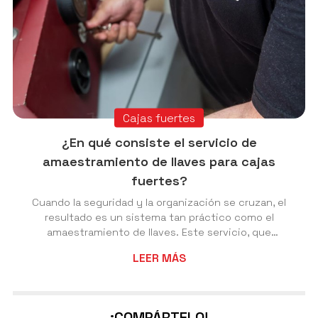
Cajas fuertes
¿En qué consiste el servicio de
amaestramiento de llaves para cajas
fuertes?
Cuando la seguridad y la organización se cruzan, el
resultado es un sistema tan práctico como el
amaestramiento de llaves. Este servicio, que
ofrecemos en Cerrajería Nesvi, tus profesionales de la
LEER MÁS
cerrajería en Vigot, permite controlar el acceso a
varias cajas fuertes con una sola llave maestra,
manteniendo la independencia de cada cerradura. Se
trata de una solución pensada para hogares,
¡COMPÁRTELO!