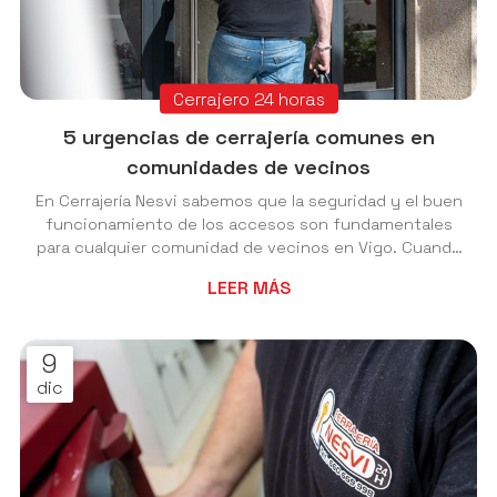
Cerrajero 24 horas
5 urgencias de cerrajería comunes en
comunidades de vecinos
En Cerrajería Nesvi sabemos que la seguridad y el buen
funcionamiento de los accesos son fundamentales
para cualquier comunidad de vecinos en Vigo. Cuando
surge un problema en cerraduras o puertas, la rapidez
LEER MÁS
y la eficiencia son vitales. A continuación, te
mostramos las cinco urgencias de cerrajería más
típicas que atendemos en edificios residenciales. 1.
9
Puerta del portal bloqueada o que no cierra bien Es,
dic
quizás, la más frecuente y la que más afecta la
seguridad de todos. Una puerta de porta...