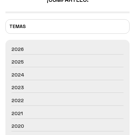
empresas o instituciones donde la eficiencia y la
seguridad deben ir de la mano. ¿En qué consiste
“amaestra...
TEMAS
2026
2025
2024
2023
2022
2021
2020