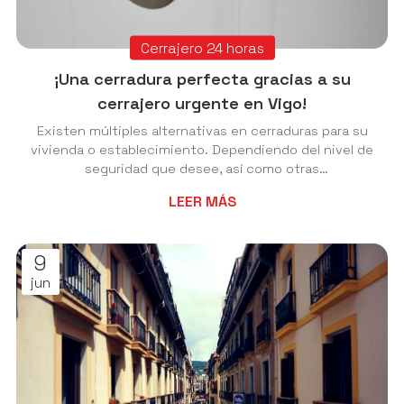
Cerrajero 24 horas
¡Una cerradura perfecta gracias a su
cerrajero urgente en Vigo!
Existen múltiples alternativas en cerraduras para su
vivienda o establecimiento. Dependiendo del nivel de
seguridad que desee, así como otras
especificaciones o necesidades, en Cerrajería Nesvi le
LEER MÁS
ofrecemos múltiples modelos y alternativas para
mantener siempre a punto la seguridad del inmueble.
¿Pero cuál es la que más se ajusta a sus requisitos?
9
¿Conoce todas las ofertas que ofrece el mercado?
jun
Hoy queremos hacer un acercamiento a algunos de
los principales tipos de cerraduras y qué es lo que ...