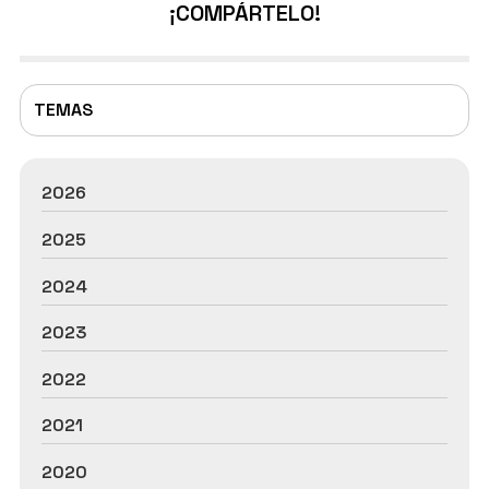
¡COMPÁRTELO!
Ponteareas, Nigrán, Baiona, A Guarda, Gondomar...
Dentro de los servicios de cerrajero urgente que
ofrecemos destacamo...
TEMAS
2026
2025
2024
2023
2022
2021
2020