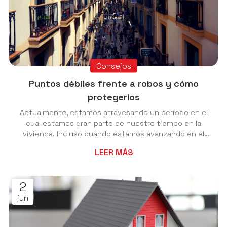
Consejos
Puntos débiles frente a robos y cómo
protegerlos
Actualmente, estamos atravesando un periodo en el
cual estamos gran parte de nuestro tiempo en la
vivienda. Incluso cuando estamos avanzando en el
retorno a la normalidad, todavía es aconsejable medir
LEER MÁS
nuestra exposición y la vivienda sigue siendo un
principal punto de seguridad y confort para nosotros
y los nuestros. Teniendo esto en cuenta, ahora más
2
que nunca es importante mantener un correcto
jun
sistema de seguridad, ¿pero sabemos realmente en
qué consiste esto? Desde Cerrajería Nesvi
queremos...