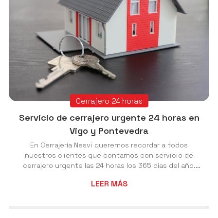
Cerrajero 24 horas
Servicio de cerrajero urgente 24 horas en
Vigo y Pontevedra
En Cerrajería Nesvi queremos recordar a todos
nuestros clientes que contamos con servicio de
cerrajero urgente las 24 horas los 365 días del año.
Atendemos a clientes que tengan una urgencia y
LEER MÁS
necesiten de nuestros servicios tanto en las
ciudades de Vigo y Pontevedra, como en las
localidades de alrededor: Bueu, Cangas, Moaña, Marín,
Pontevedra, Redondela, Vilaboa, Porriño, Mos,