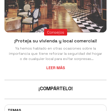
Consejos
¡Proteja su vivienda y local comercial!
Ya hemos hablado en otras ocasiones sobre la
importancia que tiene reforzar la seguridad del hogar
o de cualquier local para evitar sorpresas
desagradables. Desde asegurar el cierre de puertas y
LEER MÁS
ventanas hasta la vigilancia de los alrededores por
medio de cámaras de seguridad, son múltiples las
formas y métodos que están disponibles para
conseguir que nuestro inmueble siempre esté a salvo
¡COMPÁRTELO!
y gocemos de la máxima tranquilidad. No obstante, si
bien es fundamental recurrir a múltiples mecanismos
ad...
TEMAS