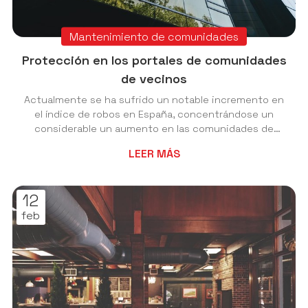
Mantenimiento de comunidades
Protección en los portales de comunidades
de vecinos
Actualmente se ha sufrido un notable incremento en
el índice de robos en España, concentrándose un
considerable un aumento en las comunidades de
vecinos. Por ello, la seguridad en los portales de
LEER MÁS
edificios también se ha visto reforzada en estos
últimos años, en pos de garantizar una mayor
seguridad para todos los habitantes y conseguir así
12
un control del acceso. Porque también es muy
feb
habitual encontrar portales de edificios o abiertos o
cuya cerradura está en mal estado, lo que facilita la
int...