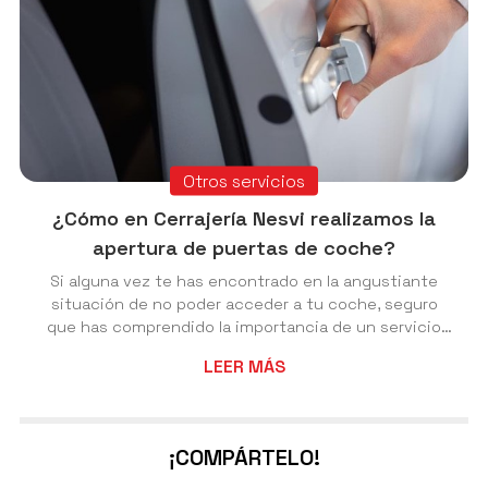
Otros servicios
¿Cómo en Cerrajería Nesvi realizamos la
apertura de puertas de coche?
Si alguna vez te has encontrado en la angustiante
situación de no poder acceder a tu coche, seguro
que has comprendido la importancia de un servicio
rápido y eficiente de apertura de puertas de coche.
LEER MÁS
En Cerrajería Nesvi, somos especialistas en este tipo
de incidencias, ofreciendo un servicio de cerrajería en
Vigo que destaca por su rapidez, eficacia y
profesionalismo. Tecnología innovadora al servicio del
¡COMPÁRTELO!
cliente Lo que nos diferencia de otras cerrajerías en
Vigo es nuestra inversión continua...