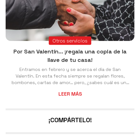
Otros servicios
Por San Valentín... ¡regala una copia de la
llave de tu casa!
Entramos en febrero y se acerca el día de San
Valentín. En esta fecha siempre se regalan flores,
bombones, cartas de amor… pero, ¿sabes cuál es una
buena forma de demostrarle a esa persona especial
LEER MÁS
que la quieres mucho y que confías en ella?
¡Regalándole una copia de la llave de tu casa! En
Cerrajería Nesvi, tu cerrajero 24h en Vigo y alrededores,
somos expertos en todo tipo de trabajos
¡COMPÁRTELO!
relacionados con la cerrajería. Uno de nuestros
servicios más habituales es el duplicado de llaves. Así
que s...