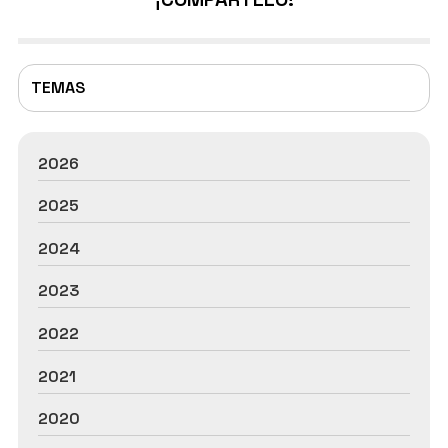
que estos son los mejores meses para realizar el
mantenimiento de los diferentes ac...
TEMAS
2026
2025
2024
2023
2022
2021
2020