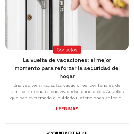
Consejos
La vuelta de vacaciones: el mejor
momento para reforzar la seguridad del
hogar
Una vez terminadas las vacaciones, centenares de
familias retornan a sus viviendas principales. Aquellos
que han extremado el cuidado y atenciones antes de
comenzar el viaje, ven ahora recompensados sus
LEER MÁS
esfuerzos, con la tranquilidad de ver su vivienda en
perfecto estado. Ahora bien, los cuidados del sistema
de seguridad no deben de terminar ahora que vuelve a
estar en la vivienda. En Cerrajería Nesvi destacamos
¡COMPÁRTELO!