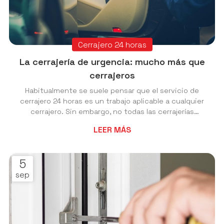
Cerrajero 24 horas
La cerrajería de urgencia: mucho más que
cerrajeros
Habitualmente se suele pensar que el servicio de
cerrajero 24 horas es un trabajo aplicable a cualquier
cerrajero. Sin embargo, no todas las cerrajerías
disponen de esta beneficiosa oferta ni la formación
LEER MÁS
requerida para desarrollar estos trabajos de manera
rápida, eficaz y sin daños en la infraestructura. En
Cerrajería Nesvi le mostramos qué diferencia un
5
trabajo realizado por un cerrajero urgente. Consiga un
sep
trabajo de apertura sin rotura con nuestros
profesionales. ¿En qué consiste el tra...