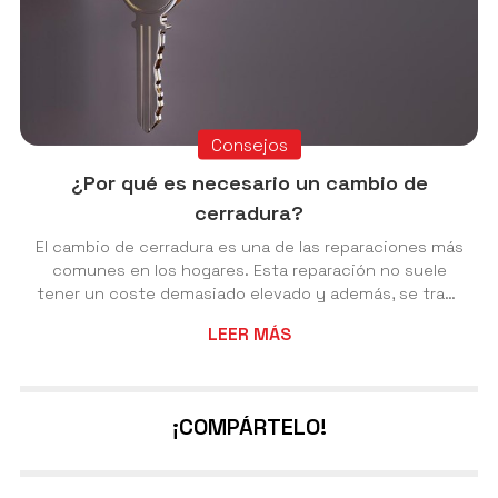
Consejos
¿Por qué es necesario un cambio de
cerradura?
El cambio de cerradura es una de las reparaciones más
comunes en los hogares. Esta reparación no suele
tener un coste demasiado elevado y además, se trata
de una de las más importantes para nuestra
LEER MÁS
seguridad. A pesar de su importancia, no siempre se
realiza cuando es necesario y acabamos
exponiéndonos a un alto grado de inseguridad en
nuestra propia casa. Razones para cambiar tu
¡COMPÁRTELO!
cerradura Normalmente, una cerradura no es algo que
haya que cambiar a menudo pero hay veces en las
que es necesari...