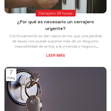
Cerrajero 24 horas
¿Por qué es necesario un cerrajero
urgente?
Continuamente se dan casos en los que una pérdida
de llaves nos puede suponer más de un disgusto:
imposibilidad de entrar a la vivienda o negocio,
quedarnos sin acceso a nuestro propio vehículo en un
LEER MÁS
lugar alejado de nuestro destino… Estas son solo las
situaciones más comunes en las que los usuarios se
encuentran frente a casos de gravedad, sin
7
mencionar la posibilidad de hurtos y sustracción de
may
las llaves, además de la carencia del debido duplicado.
Para lograr la mejor solución, en Cerrajería...