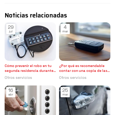
Noticias relacionadas
29
4
jul
mar
Cómo prevenir el robo en tu
¿Por qué es recomendable
segunda residencia durante
contar con una copia de las
el verano: el papel de la
llaves de mi coche?
Otros servicios
Otros servicios
puerta acorazada
16
25
abr
mar