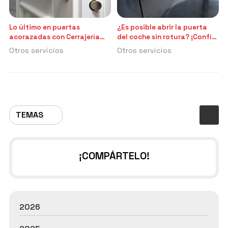
Lo último en puertas
¿Es posible abrir la puerta
acorazadas con Cerrajería
del coche sin rotura? ¡Confía
Nesvi
en nosotros!
Otros servicios
Otros servicios
TEMAS
¡COMPÁRTELO!
2026