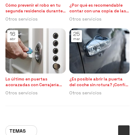
Cómo prevenir el robo en tu
¿Por qué es recomendable
segunda residencia durante
contar con una copia de las
el verano: el papel de la
llaves de mi coche?
Otros servicios
Otros servicios
puerta acorazada
16
25
abr
mar
Lo último en puertas
¿Es posible abrir la puerta
acorazadas con Cerrajería
del coche sin rotura? ¡Confía
Nesvi
en nosotros!
Otros servicios
Otros servicios
TEMAS