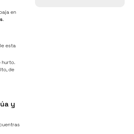
 baja en
es
.
De esta
 hurto.
lto, de
zúa y
ncuentras