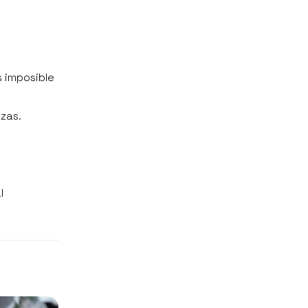
s imposible
azas.
l