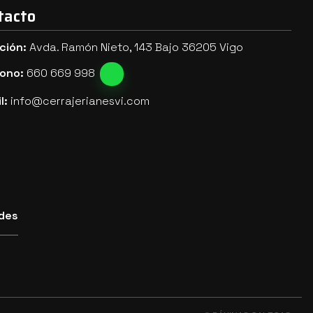
tacto
ción:
Avda. Ramón Nieto, 143 Bajo 36205 Vigo
fono:
660 669 998
l:
info@cerrajerianesvi.com
des