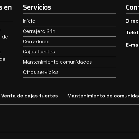
s en
Servicios
Con
Inicio
Direc
n
Cerrajero 24h
Telé
s de
Cerraduras
E-mai
a
Cajas fuertes
 de
Mantenimiento comunidades
Otros servicios
Venta de cajas fuertes
Mantenimiento de comunida