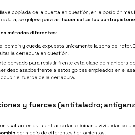
llave copiada de la puerta en cuestión, en la posición más
erradura, se golpea para así
hacer saltar los contrapiston
dos métodos diferentes
:
 el bombín y queda expuesta únicamente la zona del rotor. 
ltar la cerradura en cuestión.
te pensado para resistir frente esta clase de maniobra de
ser desplazados frente a estos golpes empleados en el asa
oducir el fuerce de la cerradura.
iones y fuerces (antitaladro; antigan
os asaltantes para entrar en las oficinas y viviendas se e
 bombín
por medio de diferentes herramientas.