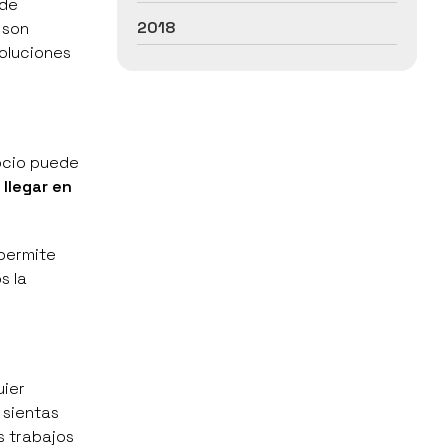
 de
2018
 son
soluciones
ocio puede
e
llegar en
 permite
s la
uier
 sientas
s trabajos