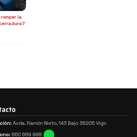
 romper la
 cerradura?
tacto
ción:
Avda. Ramón Nieto, 143 Bajo 36205 Vigo
fono:
660 669 998