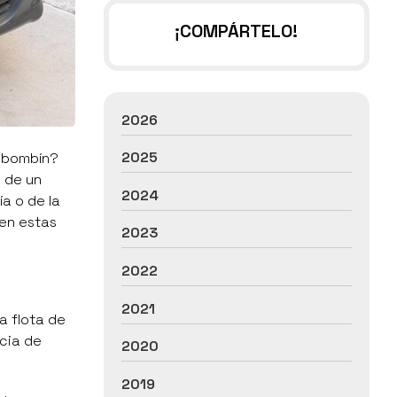
¡COMPÁRTELO!
2026
2025
n bombín?
 de un
2024
a o de la
en estas
2023
2022
2021
a flota de
ncia de
2020
2019