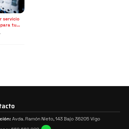
r servicio
 para tu
tacto
ción:
Avda. Ramón Nieto, 143 Bajo 36205 Vigo