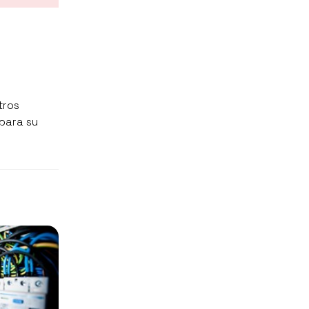
tros
 para su