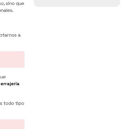
o, sino que
nales.
ptarnos a
que
errajería
os todo tipo