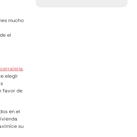
iones mucho
de el
a
cerrajería
e elegir
ás
n favor de
dos en el
vivienda
aximice su