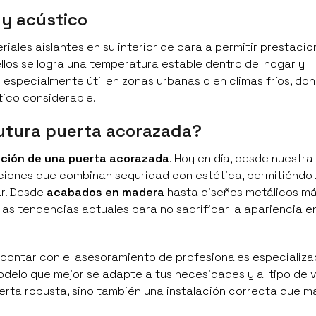
 y acústico
eriales aislantes en su interior de cara a permitir prestac
los se logra una temperatura estable dentro del hogar y
 especialmente útil en zonas urbanas o en climas fríos, don
ico considerable.
futura puerta acorazada?
cción de una puerta acorazada
. Hoy en día, desde nuestr
iones que combinan seguridad con estética, permitiéndot
ar. Desde
acabados en madera
hasta diseños metálicos m
as tendencias actuales para no sacrificar la apariencia e
l contar con el asesoramiento de profesionales especializa
delo que mejor se adapte a tus necesidades y al tipo de 
erta robusta, sino también una instalación correcta que m