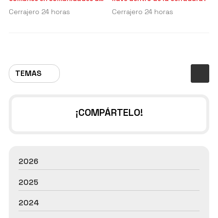
vecinos
Cerrajero 24 horas
Cerrajero 24 horas
TEMAS
¡COMPÁRTELO!
2026
2025
2024