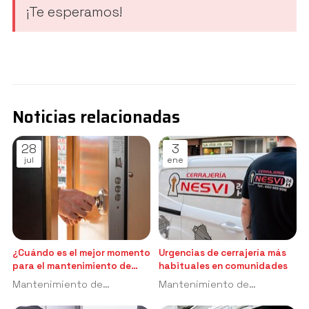
¡Te esperamos!
Noticias relacionadas
28
3
jul
ene
¿Cuándo es el mejor momento
Urgencias de cerrajería más
para el mantenimiento de
habituales en comunidades
comunidades?
Mantenimiento de
Mantenimiento de
comunidades
comunidades