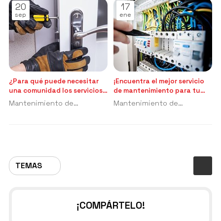
20
17
sep
ene
¿Para qué puede necesitar
¡Encuentra el mejor servicio
una comunidad los servicios
de mantenimiento para tu
de cerrajería?
empresa!
Mantenimiento de
Mantenimiento de
comunidades
comunidades
TEMAS
¡COMPÁRTELO!