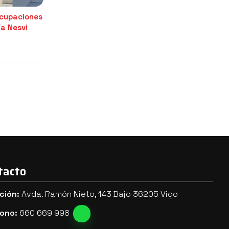
ocupaciones
ía Nesvi
tacto
ción:
Avda. Ramón Nieto, 143 Bajo 36205 Vigo
fono:
660 669 998