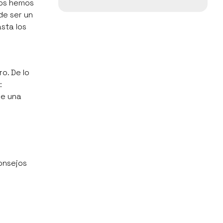
nos hemos
de ser un
sta los
o. De lo
:
de una
consejos