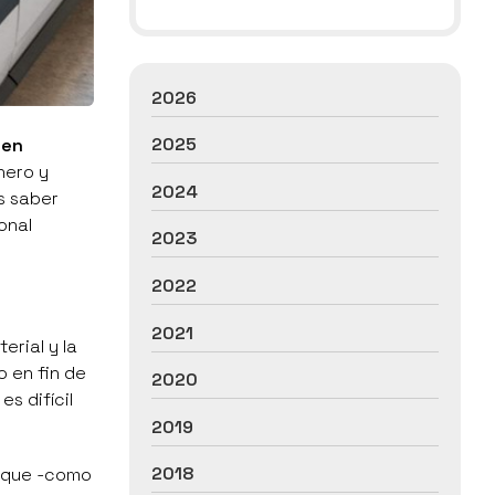
2026
2025
uen
nero y
2024
s saber
onal
2023
2022
2021
terial y la
o en fin de
2020
s difícil
2019
2018
unque -como