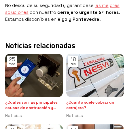
No descuide su seguridad y garantícese
las mejores
soluciones
con nuestro
cerrajero urgente 24 horas
.
Estamos disponibles en
Vigo y Pontevedra.
Noticias relacionadas
25
18
mar
dic
¿Cuáles son las principales
¿Cuánto suele cobrar un
causas de obstrucción y
cerrajero?
avería de los abrepuertas
Noticias
Noticias
automáticos?