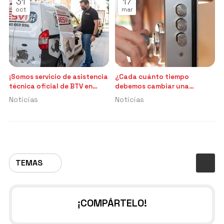
31
17
oct
mar
¡Somos servicio de asistencia
¿Cada cuánto tiempo
técnica oficial de BTV en
debemos cambiar una
Pontevedra!
cerradura?
Noticias
Noticias
TEMAS
¡COMPÁRTELO!