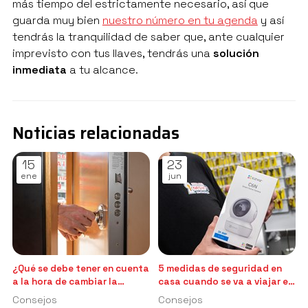
más tiempo del estrictamente necesario, así que
guarda muy bien
nuestro número en tu agenda
y así
tendrás la tranquilidad de saber que, ante cualquier
imprevisto con tus llaves, tendrás una
solución
inmediata
a tu alcance.
Noticias relacionadas
15
23
ene
jun
¿Qué se debe tener en cuenta
5 medidas de seguridad en
a la hora de cambiar la
casa cuando se va a viajar en
cerradura?
verano
Consejos
Consejos