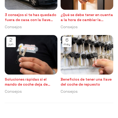
3 consejos si te has quedado
¿Qué se debe tener en cuenta
fuera de casa con la llave
a la hora de cambiar la
puesta por dentro
cerradura?
Consejos
Consejos
2
6
jun
may
Soluciones rápidas si el
Beneficios de tener una llave
mando de coche deja de
del coche de repuesto
funcionar
Consejos
Consejos