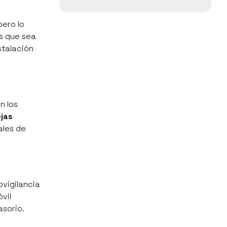
pero lo
os que sea
stalación
n los
ejas
ales de
ovigilancia
vil
asorio.