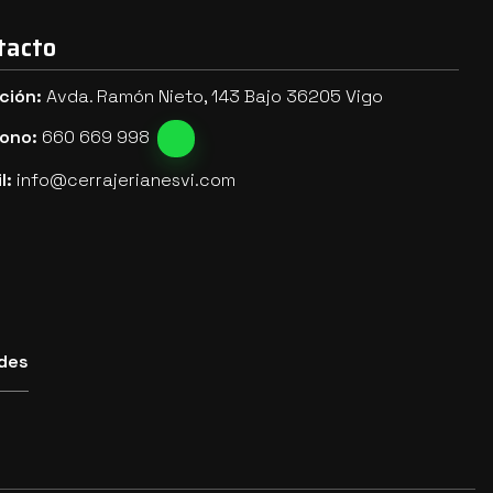
tacto
ción:
Avda. Ramón Nieto, 143 Bajo 36205 Vigo
fono:
660 669 998
l:
info@cerrajerianesvi.com
des