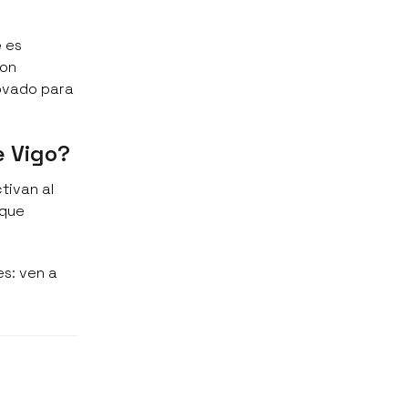
e
es
con
novado para
e Vigo?
tivan al
 que
es: ven a