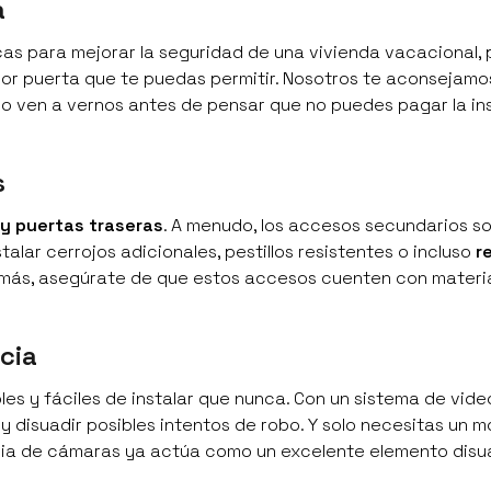
a
as para mejorar la seguridad de una vivienda vacacional, 
ejor puerta que te puedas permitir. Nosotros te aconsejam
o ven a vernos antes de pensar que no puedes pagar la in
s
y puertas traseras
. A menudo, los accesos secundarios so
alar cerrojos adicionales, pestillos resistentes o incluso
r
demás, asegúrate de que estos accesos cuenten con materi
cia
es y fáciles de instalar que nunca. Con un sistema de vide
 disuadir posibles intentos de robo. Y solo necesitas un mó
ncia de cámaras ya actúa como un excelente elemento disu