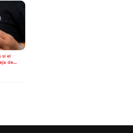
 si el
eja de