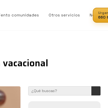
Urgen
iento comunidades
Otros servicios
Noticias
660 
a vacacional