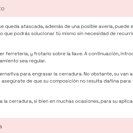
to
a o se queda atascada, además de una posible avería, puede 
o que podrás solucionar tú mismo sin necesidad de recurrir
er ferretería, y frotarlo sobre la llave. A continuación, intr
samiento sea regular.
ernativa para engrasar la cerradura. No obstante, su van 
 y asegúrate de que su composición no resulta dañina para 
a la cerradura, si bien en muchas ocasiones, para su aplica
a