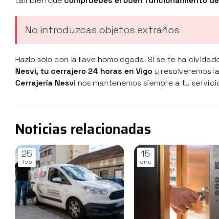
también que
compruebes el buen funcionamiento de 
No introduzcas objetos extraños
Hazlo solo con la llave homologada. Si se te ha olvida
Nesvi, tu cerrajero 24 horas en Vigo
y resolveremos la
Cerrajería Nesvi
nos mantenemos siempre a tu servici
Noticias relacionadas
25
15
feb
ene