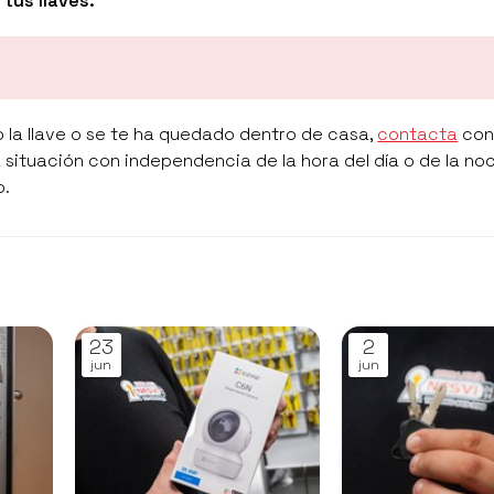
tus llaves.
do la llave o se te ha quedado dentro de casa,
contacta
co
 situación con independencia de la hora del día o de la no
o.
23
2
jun
jun