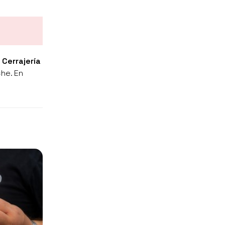
n
Cerrajería
che. En