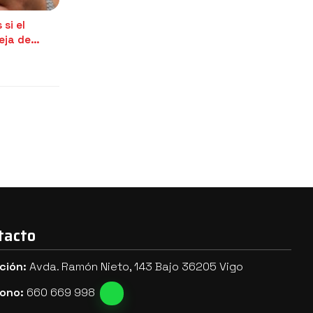
 si el
eja de
tacto
ción:
Avda. Ramón Nieto, 143 Bajo 36205 Vigo
fono:
660 669 998