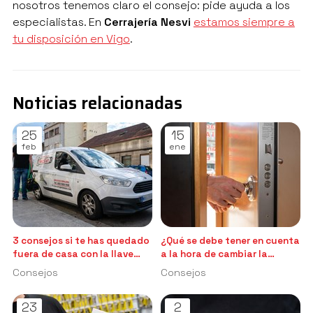
nosotros tenemos claro el consejo: pide ayuda a los
especialistas. En
Cerrajería Nesvi
estamos siempre a
tu disposición en Vigo
.
Noticias relacionadas
25
15
feb
ene
3 consejos si te has quedado
¿Qué se debe tener en cuenta
fuera de casa con la llave
a la hora de cambiar la
puesta por dentro
cerradura?
Consejos
Consejos
23
2