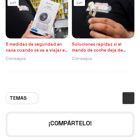
jun
jun
5 medidas de seguridad en
Soluciones rápidas si el
casa cuando se va a viajar en
mando de coche deja de
verano
funcionar
Consejos
Consejos
TEMAS
¡COMPÁRTELO!