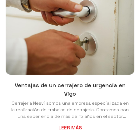
Ventajas de un cerrajero de urgencia en
Vigo
Cerrajería Nesvi somos una empresa especializada en
la realización de trabajos de cerrajería. Contamos con
una experiencia de más de 15 años en el sector
durante los cuales hemos conseguido caracterizarnos
LEER MÁS
por la calidad de todos nuestros trabajos, así como
por el buen trato hacia nuestros clientes y por la