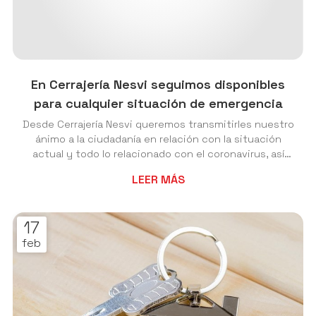
En Cerrajería Nesvi seguimos disponibles
para cualquier situación de emergencia
Desde Cerrajería Nesvi queremos transmitirles nuestro
ánimo a la ciudadanía en relación con la situación
actual y todo lo relacionado con el coronavirus, así
como recordar la importancia de cumplir las medidas
LEER MÁS
pautadas por el gobierno español con respecto al
estado de alarma. Además de quedarnos en nuestras
viviendas hasta que la situación se normalice, es
17
necesario respetar algunas precauciones como:
feb
Lavarse correctamente las manos con agua y jabón o
utilizar desinfectante de manos. Evitar...