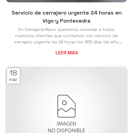
Servicio de cerrajero urgente 24 horas en
Vigo y Pontevedra
En Cerrajería Nesvi queremos recordar a todos
nuestros clientes que contamos con servicio de
cerrajero urgente las 24 horas los 365 días del año.
Atendemos a clientes que tengan una urgencia y
LEER MÁS
necesiten de nuestros servicios tanto en las
ciudades de Vigo y Pontevedra, como en las
localidades de alrededor: Bueu, Cangas, Moaña, Marín,
18
Pontevedra, Redondela, Vilaboa, Porriño, Mos,
mar
Ponteareas, Nigrán, Baiona, A Guarda, Gondomar...
Dentro de los servicios de cerrajero urgente que
ofrecemos destacamo...