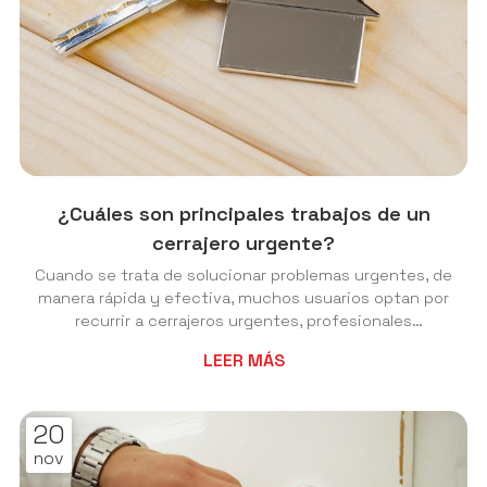
¿Cuáles son principales trabajos de un
cerrajero urgente?
Cuando se trata de solucionar problemas urgentes, de
manera rápida y efectiva, muchos usuarios optan por
recurrir a cerrajeros urgentes, profesionales
preparados para solventar diferentes problemas de la
LEER MÁS
forma más rápida y efectiva posible. Sin embargo,
muchos dudan todavía sobre en qué situaciones es
posible contactar con esta clase de especialistas.
20
Como expertos en cerrajería y, concretamente, el
nov
trabajos de cerrajería urgente, desde Cerrajería Nesvi
le mostramos cuáles son los principales s...